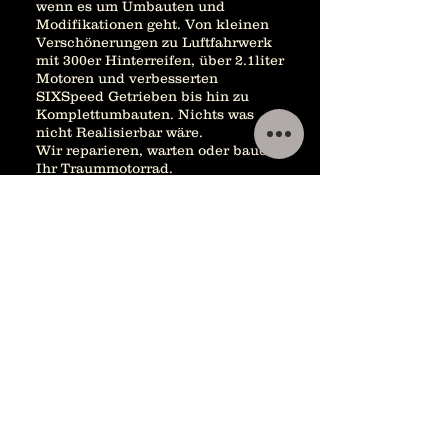
wenn es um Umbauten und
Modifikationen geht. Von kleinen
Verschönerungen zu Luftfahrwerk
mit 300er Hinterreifen, über 2.1liter
Motoren und verbesserten
SIXSpeed Getrieben bis hin zu
Komplettumbauten. Nichts was
nicht Realisierbar wäre.
Wir reparieren, warten oder bauen
Ihr Traummotorrad.
Überzeugen Sie sich von unserem
Qualitätsstandart und begutachten
Sie unsere Preisgekrönten
Custombikes.